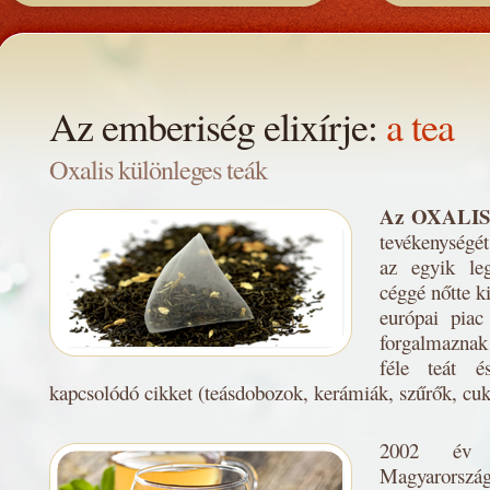
Az emberiség elixírje:
a tea
Oxalis különleges teák
Az OXALIS
tevékenységé
az egyik le
céggé nőtte ki
európai piac
forgalmaznak
féle teát é
kapcsolódó cikket (teásdobozok, kerámiák, szűrők, cukr
2002 év 
Magyarország