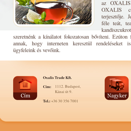
az OXALIS 
OXALIS cég
terjesztője.
féle teát, t
kandiszcuk
szeretnénk a kínálatot fokozatosan bővíteni. Ezúton f
annak, hogy interneten keresztül rendeléseket i
ügyfeleink és vevőink.
Oxalis Trade Kft.
Cím:
1112. Budapest,
Kánai út 9.
Tel.:
+36 30 356 7001